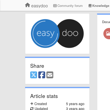
easydoo
Community forum
Knowledge 
Docu
Share
Article stats
Created
5 years ago
Updated
3 years ago